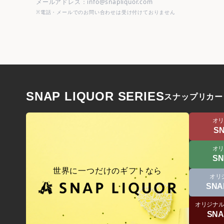
メールアドレス：info@snapliquor.com
※電話・メールでのお問い合わせは受け付けておりません
SNAP LIQUOR SERIES
スナップリカー
オ
SN
オ
SN
世界に一つだけのギフトなら
オリ
SNA
オリジナ
SNA