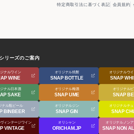
特定商取引法に基づく表記
会員規約
シリーズのご案内
リジナルワイン
オリジナル焼酎
オリジナルウイ
AP WINE
SNAP BOTTLE
SNAP WH
リジナル日本酒
オリジナル梅酒
オリジナルビ
AP SAKE
SNAP UME
SNAP B
ジナル瓶ビール
オリジナルジン
オリジナルチュ
P BINBEER
SNAP GIN
SNAP CHU
ルヴィンテージワイン
オリシャン
オリジナルノンア
P VINTAGE
ORICHAM.JP
SNAP NON A