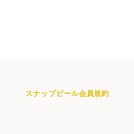
】写真・名入れオリジナルラベル・ビール・お酒ギフト作成 
スナップビール会員規約