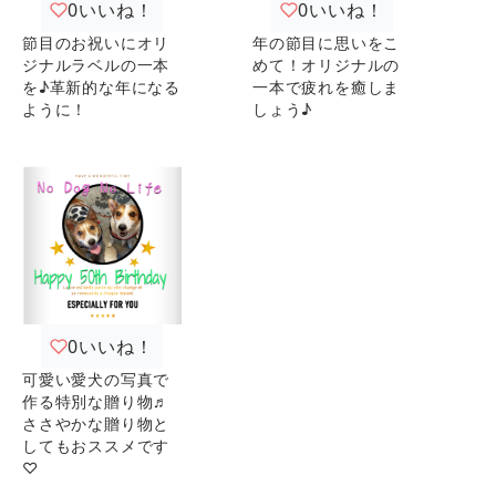
0
いいね！
0
いいね！
節目のお祝いにオリ
年の節目に思いをこ
ジナルラベルの一本
めて！オリジナルの
を♪革新的な年になる
一本で疲れを癒しま
ように！
しょう♪
0
いいね！
可愛い愛犬の写真で
作る特別な贈り物♬
ささやかな贈り物と
してもおススメです
♡