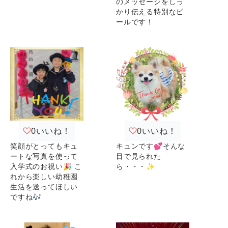
のメッセージをしっ
かり伝える特別なビ
ールです！
0
いいね！
0
いいね！
笑顔がとってもキュ
キュンです💕そんな
ートな写真を使って
目で見られた
入学式のお祝い🎉 こ
ら・・・✨
れから楽しい幼稚園
生活を送ってほしい
ですね🎶