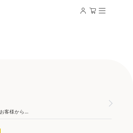
酒ギフト作成 スナップビール
にお客様から…