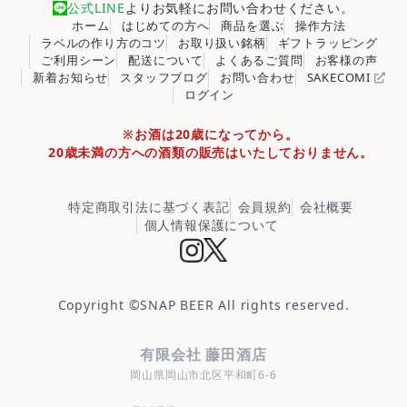
公式LINE
よりお気軽にお問い合わせください。
ホーム
はじめての方へ
商品を選ぶ
操作方法
ラベルの作り方のコツ
お取り扱い銘柄
ギフトラッピング
ご利用シーン
配送について
よくあるご質問
お客様の声
新着お知らせ
スタッフブログ
お問い合わせ
SAKECOMI
ログイン
※お酒は20歳になってから。
20歳未満の方への酒類の販売はいたしておりません。
特定商取引法に基づく表記
会員規約
会社概要
個人情報保護について
Copyright ©
SNAP BEER
All rights reserved.
有限会社 藤田酒店
岡山県岡山市北区平和町6-6