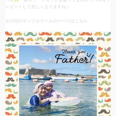
レゼントして欲しくなりますね！
父の日のサンプルラベルのページはこちら