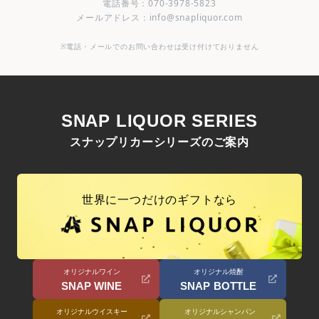
電話番号：070-3978-5823
メールアドレス：info@snapliquor.com
※電話・メールでのお問い合わせは受け付けておりません
SNAP LIQUOR SERIES
スナップリカーシリーズのご案内
世界に一つだけのギフトなら
オリジナルワイン
オリジナル焼酎
SNAP WINE
SNAP BOTTLE
オリジナルウイスキー
オリジナルシャンパン