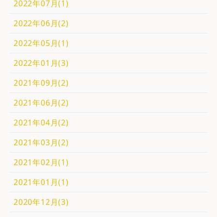
2022年07月(1)
2022年06月(2)
2022年05月(1)
2022年01月(3)
2021年09月(2)
2021年06月(2)
2021年04月(2)
2021年03月(2)
2021年02月(1)
2021年01月(1)
2020年12月(3)