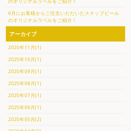
のオリジナルラベルをご紹介！
6月にお客様からご注文いただいたスナップビール
のオリジナルラベルをご紹介！
アーカイブ
2025年11月(1)
2025年10月(1)
2025年09月(1)
2025年08月(1)
2025年07月(1)
2025年06月(1)
2025年05月(2)