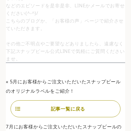
などのエピソードを是非是非、LINEかメールでお寄せ
ください(^-^)/
こちらのブログか、「お客様の声」ページで紹介させ
ていただきます。
その他ご不明点やご要望などありましたら、遠慮なく
下記スナップビール公式LINEで気軽にご質問ください
ませ。
«
5月にお客様からご注文いただいたスナップビール
のオリジナルラベルをご紹介！
記事一覧に戻る
7月にお客様からご注文いただいたスナップビールの