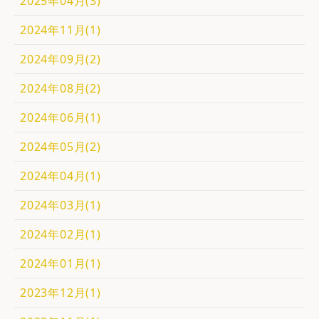
2025年04月(3)
2024年11月(1)
2024年09月(2)
2024年08月(2)
2024年06月(1)
2024年05月(2)
2024年04月(1)
2024年03月(1)
2024年02月(1)
2024年01月(1)
2023年12月(1)