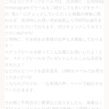
このようにスナップビールでは、注文時に「公式blog
やinstagramでラベルをご紹介しても良いですか？」
の "良い" にチェックしていただくと掲載の有無に関
わらず、決済時にお買い求め金額より100円お値引き
させていただいております。ぜひチェックしてみてく
ださいね(^o^)/
と同時に、引き続きお客様のお声も大募集しておりま
す！
スナップビールを使ってこんな風にお祝いしたよ！と
か、スナップビールをプレゼントしたらこんな反応を
されたよ！
などのエピソードを是非是非、LINEかメールでお寄せ
ください(^-^)/
こちらのブログか、「お客様の声」ページで紹介させ
ていただきます。
その他ご不明点やご要望などありましたら、遠慮なく
下記スナップビール公式LINEで気軽にご質問ください