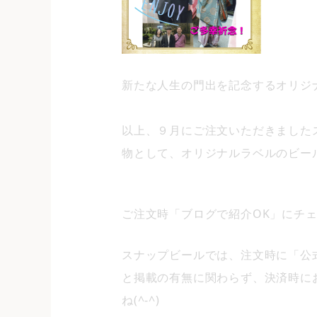
新たな人生の門出を記念するオリジ
以上、９月にご注文いただきました
物として、オリジナルラベルのビー
ご注文時「ブログで紹介OK」にチェ
スナップビールでは、注文時に「公式b
と掲載の有無に関わらず、決済時に
ね(^-^)