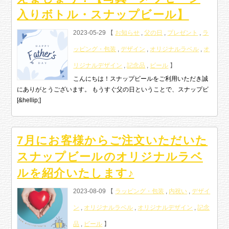
入りボトル・スナップビール】
2023-05-29 【
お知らせ
,
父の日
,
プレゼント
,
ラ
ッピング・包装
,
デザイン
,
オリジナルラベル
,
オ
リジナルデザイン
,
記念品
,
ビール
】
こんにちは！スナップビールをご利用いただき誠
にありがとうございます。 もうすぐ父の日ということで、スナップビ
[&hellip;]
7月にお客様からご注文いただいた
スナップビールのオリジナルラベ
ルを紹介いたします♪
2023-08-09 【
ラッピング・包装
,
内祝い
,
デザイ
ン
,
オリジナルラベル
,
オリジナルデザイン
,
記念
品
,
ビール
】