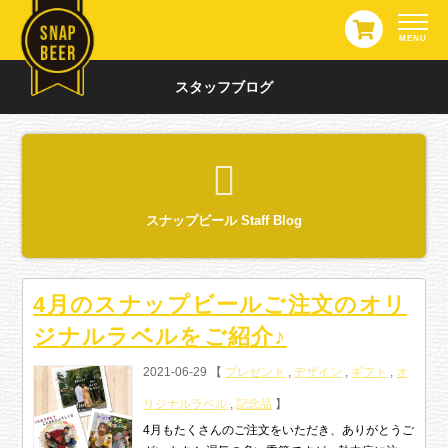
スタッフブログ
スナップビール Staff Blog
4月のスナップビールご注文のオリ
ジナルラベルをご紹介♪
2021-06-29 【
プレゼント
,
デザイン
,
ギフト
,
オ
リジナルラベル
,
記念品
】
4月もたくさんのご注文をいただき、ありがとうご