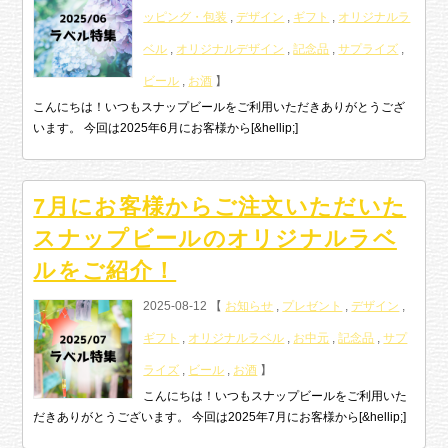
ッピング・包装
,
デザイン
,
ギフト
,
オリジナルラ
ベル
,
オリジナルデザイン
,
記念品
,
サプライズ
,
ビール
,
お酒
】
こんにちは！いつもスナップビールをご利用いただきありがとうござ
います。 今回は2025年6月にお客様から[&hellip;]
7月にお客様からご注文いただいた
スナップビールのオリジナルラベ
ルをご紹介！
2025-08-12 【
お知らせ
,
プレゼント
,
デザイン
,
ギフト
,
オリジナルラベル
,
お中元
,
記念品
,
サプ
ライズ
,
ビール
,
お酒
】
こんにちは！いつもスナップビールをご利用いた
だきありがとうございます。 今回は2025年7月にお客様から[&hellip;]