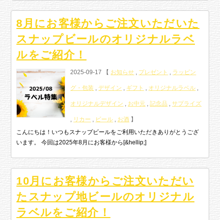
8月にお客様からご注文いただいた
スナップビールのオリジナルラベ
ルをご紹介！
2025-09-17 【
お知らせ
,
プレゼント
,
ラッピン
グ・包装
,
デザイン
,
ギフト
,
オリジナルラベル
,
オリジナルデザイン
,
お中元
,
記念品
,
サプライズ
,
リカー
,
ビール
,
お酒
】
こんにちは！いつもスナップビールをご利用いただきありがとうござ
います。 今回は2025年8月にお客様から[&hellip;]
10月にお客様からご注文いただい
たスナップ地ビールのオリジナル
ラベルをご紹介！