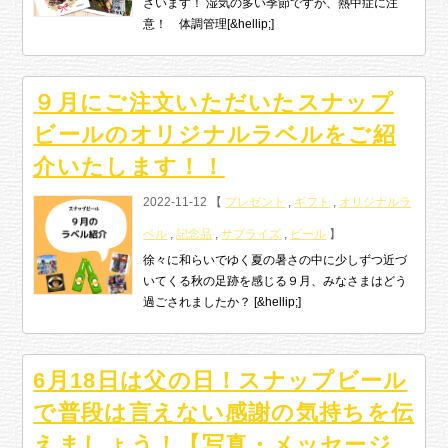
ざいます！ 湿気の多い季節ですが、熱中症に注
意！ 体調管理[&hellip;]
９月にご注文いただいたスナップ
ビールのオリジナルラベルをご紹
介いたします！！
2022-11-12 【
プレゼント
,
ギフト
,
オリジナルラ
ベル
,
記念品
,
サプライズ
,
ビール
】
徐々に和らいでゆく夏の暑さの中に少しずつ近づ
いてくる秋の足跡を感じる９月、みなさまはどう
過ごされましたか？ [&hellip;]
6月18日は父の日！スナップビール
で普段は言えない感謝の気持ちを伝
えましょう！【写真・メッセージ