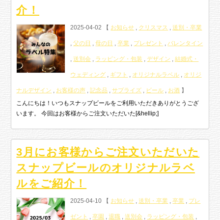
介！
2025-04-02 【
お知らせ
,
クリスマス
,
送別・卒業
,
父の日
,
母の日
,
卒業
,
プレゼント
,
バレンタイン
,
送別会
,
ラッピング・包装
,
デザイン
,
結婚式・
ウェディング
,
ギフト
,
オリジナルラベル
,
オリジ
ナルデザイン
,
お客様の声
,
記念品
,
サプライズ
,
ビール
,
お酒
】
こんにちは！いつもスナップビールをご利用いただきありがとうござ
います。 今回はお客様からご注文いただいた[&hellip;]
3月にお客様からご注文いただいた
スナップビールのオリジナルラベ
ルをご紹介！
2025-04-10 【
お知らせ
,
送別・卒業
,
卒業
,
プレ
ゼント
,
卒園
,
退職
,
送別会
,
ラッピング・包装
,