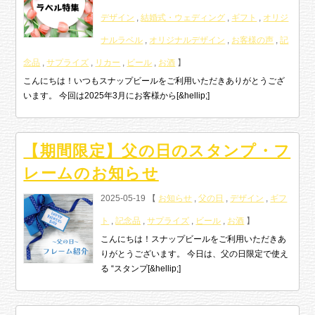
デザイン
,
結婚式・ウェディング
,
ギフト
,
オリジ
ナルラベル
,
オリジナルデザイン
,
お客様の声
,
記
念品
,
サプライズ
,
リカー
,
ビール
,
お酒
】
こんにちは！いつもスナップビールをご利用いただきありがとうござ
います。 今回は2025年3月にお客様から[&hellip;]
【期間限定】父の日のスタンプ・フ
レームのお知らせ
2025-05-19 【
お知らせ
,
父の日
,
デザイン
,
ギフ
ト
,
記念品
,
サプライズ
,
ビール
,
お酒
】
こんにちは！スナップビールをご利用いただきあ
りがとうございます。 今日は、父の日限定で使え
る “スタンプ[&hellip;]