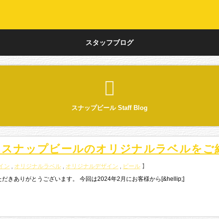
スタッフブログ
スナップビール Staff Blog
たスナップビールのオリジナルラベルをご
イン
,
オリジナルラベル
,
オリジナルデザイン
,
ビール
】
りがとうございます。 今回は2024年2月にお客様から[&hellip;]