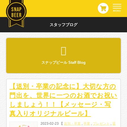
スタッフブログ
スナップビール Staff Blog
【送別・卒業の記念に】大切な方の
門出を、世界に一つのお酒でお祝い
しましょう！！【メッセージ・写
真入りオリジナルビール】
2023-02-23 【
送別・卒業
,
卒業
,
プレゼント
,
退