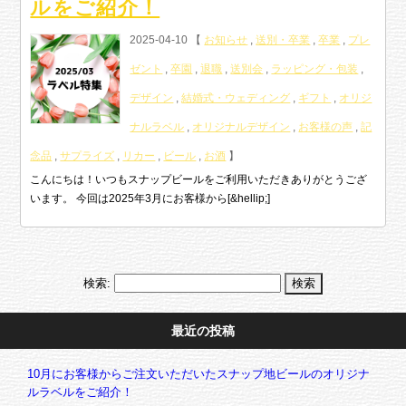
ルをご紹介！
2025-04-10 【
お知らせ
,
送別・卒業
,
卒業
,
プレ
ゼント
,
卒園
,
退職
,
送別会
,
ラッピング・包装
,
デザイン
,
結婚式・ウェディング
,
ギフト
,
オリジ
ナルラベル
,
オリジナルデザイン
,
お客様の声
,
記
念品
,
サプライズ
,
リカー
,
ビール
,
お酒
】
こんにちは！いつもスナップビールをご利用いただきありがとうござ
います。 今回は2025年3月にお客様から[&hellip;]
検索:
最近の投稿
10月にお客様からご注文いただいたスナップ地ビールのオリジナ
ルラベルをご紹介！