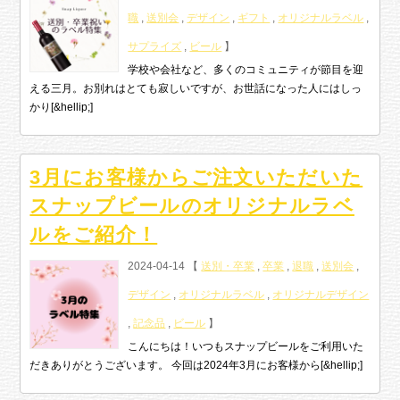
職
,
送別会
,
デザイン
,
ギフト
,
オリジナルラベル
,
サプライズ
,
ビール
】
学校や会社など、多くのコミュニティが節目を迎
える三月。お別れはとても寂しいですが、お世話になった人にはしっ
かり[&hellip;]
3月にお客様からご注文いただいた
スナップビールのオリジナルラベ
ルをご紹介！
2024-04-14 【
送別・卒業
,
卒業
,
退職
,
送別会
,
デザイン
,
オリジナルラベル
,
オリジナルデザイン
,
記念品
,
ビール
】
こんにちは！いつもスナップビールをご利用いた
だきありがとうございます。 今回は2024年3月にお客様から[&hellip;]