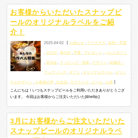
お客様からいただいたスナップビ
ールのオリジナルラベルをご紹
介！
2025-04-02 【
お知らせ
,
クリスマス
,
送別・卒業
,
父の日
,
母の日
,
卒業
,
プレゼント
,
バレンタイン
,
送別会
,
ラッピング・包装
,
デザイン
,
結婚式・
ウェディング
,
ギフト
,
オリジナルラベル
,
オリジ
ナルデザイン
,
お客様の声
,
記念品
,
サプライズ
,
ビール
,
お酒
】
こんにちは！いつもスナップビールをご利用いただきありがとうござ
います。 今回はお客様からご注文いただいた[&hellip;]
3月にお客様からご注文いただいた
スナップビールのオリジナルラベ