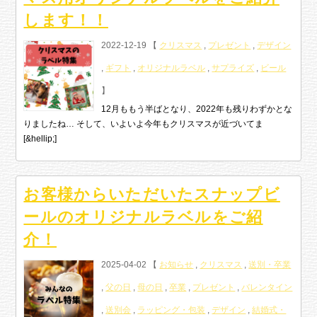
します！！
2022-12-19 【
クリスマス
,
プレゼント
,
デザイン
,
ギフト
,
オリジナルラベル
,
サプライズ
,
ビール
】
12月ももう半ばとなり、2022年も残りわずかとな
りましたね… そして、いよいよ今年もクリスマスが近づいてま
[&hellip;]
お客様からいただいたスナップビ
ールのオリジナルラベルをご紹
介！
2025-04-02 【
お知らせ
,
クリスマス
,
送別・卒業
,
父の日
,
母の日
,
卒業
,
プレゼント
,
バレンタイン
,
送別会
,
ラッピング・包装
,
デザイン
,
結婚式・