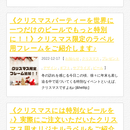
《クリスマスパーティーを世界に
一つだけのビールでもっと特別
に！！》クリスマス限定のラベル
用フレームをご紹介します♪
2022-12-17 【
お知らせ
,
クリスマス
,
プレゼント
,
デザイン
,
ギフト
,
サプライズ
,
ビール
】
冬の訪れを感じる今日この頃、徐々に年末も差し
迫る中で近づいてくる特別なイベントといえば、
クリスマスですよね♪ [&hellip;]
《クリスマスには特別なビールを
♪》実際にご注文いただいたクリス
マス用オリジナルラベルをご紹介