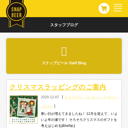
スタッフブログ
スナップビール Staff Blog
クリスマスラッピングのご案内
2020-12-07 【
クリスマス
,
プレゼント
,
デザイン
,
ギフト
】
寒い日が増えてきましたね！ 12月を迎えて、いよ
いよ年の瀬です！ そろそろクリスマスのギフトを
考えはじめる[&hellip;]